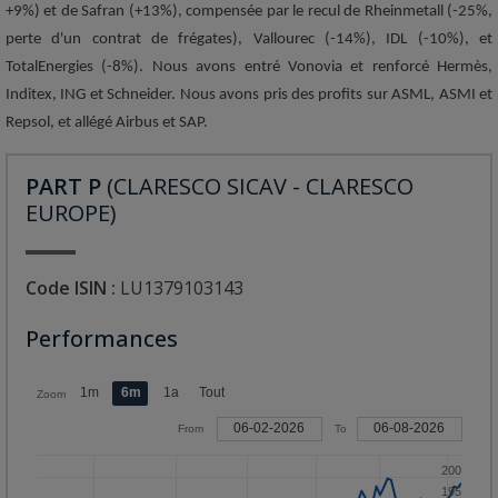
+9%) et de Safran (+13%), compensée par le recul de Rheinmetall (-25%,
perte d'un contrat de frégates), Vallourec (-14%), IDL (-10%), et
TotalEnergies (-8%). Nous avons entré Vonovia et renforcé Hermès,
Inditex, ING et Schneider. Nous avons pris des profits sur ASML, ASMI et
Repsol, et allégé Airbus et SAP.
PART P
(CLARESCO SICAV - CLARESCO
EUROPE)
Code ISIN :
LU1379103143
Performances
1m
6m
1a
Tout
Zoom
06-02-2026
06-08-2026
From
To
200
195