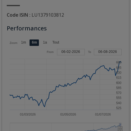
Code ISIN :
LU1379103812
Performances
1m
6m
1a
Tout
Zoom
06-02-2026
06-08-2026
From
To
660
645
630
615
600
585
570
555
540
525
01/03/2026
01/05/2026
01/07/2026