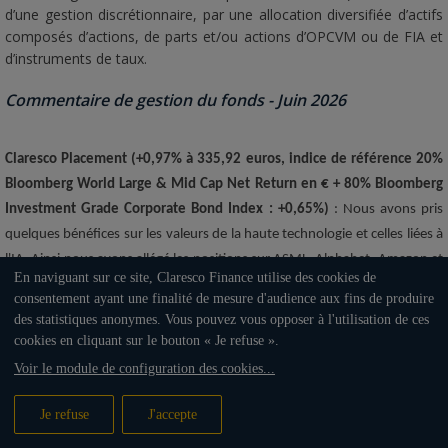
d’une gestion discrétionnaire, par une allocation diversifiée d’actifs
composés d’actions, de parts et/ou actions d’OPCVM ou de FIA et
d’instruments de taux.
Commentaire de gestion du fonds - Juin 2026
Claresco Placement (+0,97% à 335,92 euros, indice de référence 20%
Bloomberg World Large & Mid Cap Net Return en € + 80% Bloomberg
Investment Grade Corporate Bond Index : +0,65%)
: Nous avons pris
quelques bénéfices sur les valeurs de la haute technologie et celles liées à
l'IA. Ainsi nous avons allégé les positions sur ASML, Alphabet, Amazon et
En naviguant sur ce site, Claresco Finance utilise des cookies de
Schneider. Nous avons également pris des bénéfices sur le fonds maison
consentement ayant une finalité de mesure d'audience aux fins de produire
Claresco Innovation I. Nous avons également poursuivi nos
des statistiques anonymes. Vous pouvez vous opposer à l'utilisation de ces
investissements sur les obligations long terme (>10 ans) estimant que les
cookies en cliquant sur le bouton « Je refuse ».
rendements sont particulièrement attractifs dans un contexte de faible
Voir le module de configuration des cookies
...
croissance qui devrait perdurer. La sensibilité du fonds au risque de taux
monte ainsi à 3,8.
Je refuse
J'accepte