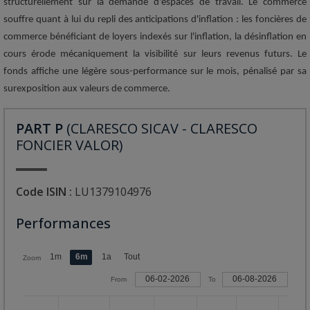
structurellement sur la demande d'espaces de travail. Le commerce
souffre quant à lui du repli des anticipations d'inflation : les foncières de
commerce bénéficiant de loyers indexés sur l'inflation, la désinflation en
cours érode mécaniquement la visibilité sur leurs revenus futurs. Le
fonds affiche une légère sous-performance sur le mois, pénalisé par sa
surexposition aux valeurs de commerce.
PART P
(CLARESCO SICAV - CLARESCO
FONCIER VALOR)
Code ISIN :
LU1379104976
Performances
1m
6m
1a
Tout
Zoom
06-02-2026
06-08-2026
From
To