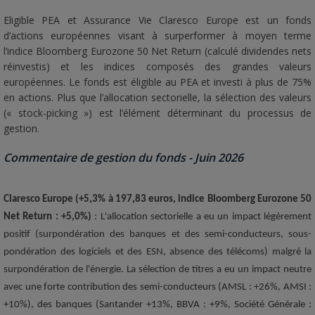
Eligible PEA et Assurance Vie Claresco Europe est un fonds
d’actions européennes visant à surperformer à moyen terme
l’indice Bloomberg Eurozone 50 Net Return (calculé dividendes nets
réinvestis) et les indices composés des grandes valeurs
européennes. Le fonds est éligible au PEA et investi à plus de 75%
en actions. Plus que l’allocation sectorielle, la sélection des valeurs
(« stock-picking ») est l’élément déterminant du processus de
gestion.
Commentaire de gestion du fonds - Juin 2026
Claresco Europe (+5,3% à 197,83 euros, indice Bloomberg Eurozone 50
Net Return : +5,0%)
: L'allocation sectorielle a eu un impact légèrement
positif (surpondération des banques et des semi-conducteurs, sous-
pondération des logiciels et des ESN, absence des télécoms) malgré la
surpondération de l'énergie. La sélection de titres a eu un impact neutre
01/04/2026
01/06/2026
01/08/2026
125
01/01/2024
avec une forte contribution des semi-conducteurs (AMSL : +26%, AMSI :
+10%), des banques (Santander +13%, BBVA : +9%, Société Générale :