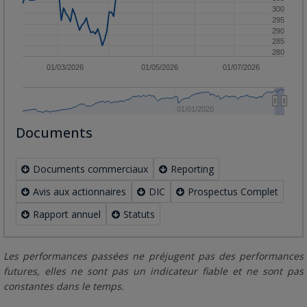
300
295
290
285
280
01/03/2026
01/05/2026
01/07/2026
01/01/2020
Documents
Documents commerciaux
Reporting
Avis aux actionnaires
DIC
Prospectus Complet
01/04/2026
01/06/2026
01/08/2026
330
01/01/2025
Rapport annuel
Statuts
Les performances passées ne préjugent pas des performances
futures, elles ne sont pas un indicateur fiable et ne sont pas
constantes dans le temps.