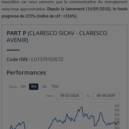
exposition car nous pensons que la communication du management
reste trop approximative.
Depuis le lancement (14/09/2010), le fonds
progresse de 215% (indice de réf : +156%).
PART P
(CLARESCO SICAV - CLARESCO
AVENIR)
Code ISIN :
LU1379103572
Performances
1m
6m
1a
Tout
Zoom
06-02-2026
06-08-2026
From
To
330
325
320
315
310
305