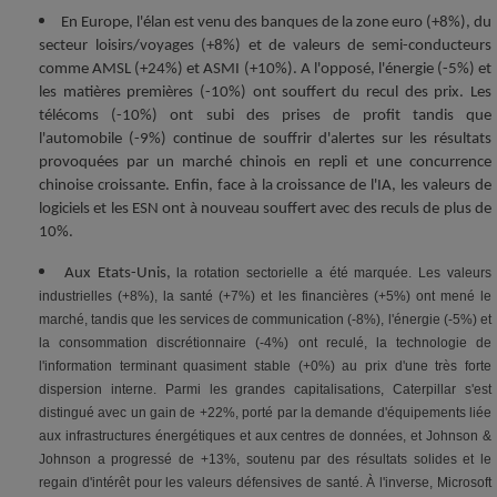
En Europe, l'élan est venu des banques de la zone euro (+8%), du
secteur loisirs/voyages (+8%) et de valeurs de semi-conducteurs
comme AMSL (+24%) et ASMI (+10%). A l'opposé, l'énergie (-5%) et
les matières premières (-10%) ont souffert du recul des prix. Les
télécoms (-10%) ont subi des prises de profit tandis que
l'automobile (-9%) continue de souffrir d'alertes sur les résultats
provoquées par un marché chinois en repli et une concurrence
chinoise croissante. Enfin, face à la croissance de l'IA, les valeurs de
logiciels et les ESN ont à nouveau souffert avec des reculs de plus de
10%.
Aux Etats-Unis,
la rotation sectorielle a été marquée. Les valeurs
industrielles (+8%), la santé (+7%) et les financières (+5%) ont mené le
marché, tandis que les services de communication (-8%), l'énergie (-5%) et
la consommation discrétionnaire (-4%) ont reculé, la technologie de
l'information terminant quasiment stable (+0%) au prix d'une très forte
dispersion interne. Parmi les grandes capitalisations, Caterpillar s'est
distingué avec un gain de +22%, porté par la demande d'équipements liée
aux infrastructures énergétiques et aux centres de données, et Johnson &
Johnson a progressé de +13%, soutenu par des résultats solides et le
regain d'intérêt pour les valeurs défensives de santé. À l'inverse, Microsoft