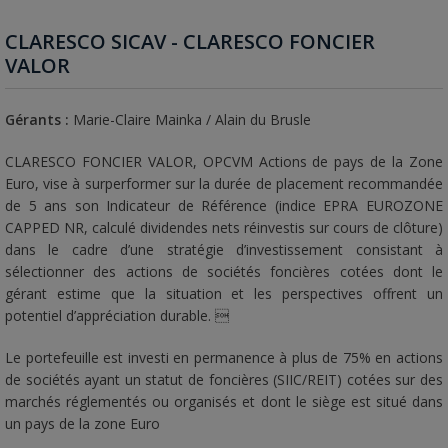
CLARESCO SICAV - CLARESCO FONCIER
VALOR
Gérants :
Marie-Claire Mainka / Alain du Brusle
01/04/2026
01/06/2026
01/08/2026
260
01/01/2020
CLARESCO FONCIER VALOR, OPCVM Actions de pays de la Zone
Euro, vise à surperformer sur la durée de placement recommandée
de 5 ans son Indicateur de Référence (indice EPRA EUROZONE
CAPPED NR, calculé dividendes nets réinvestis sur cours de clôture)
dans le cadre d’une stratégie d’investissement consistant à
sélectionner des actions de sociétés foncières cotées dont le
gérant estime que la situation et les perspectives offrent un
potentiel d’appréciation durable. 
Le portefeuille est investi en permanence à plus de 75% en actions
de sociétés ayant un statut de foncières (SIIC/REIT) cotées sur des
marchés réglementés ou organisés et dont le siège est situé dans
un pays de la zone Euro