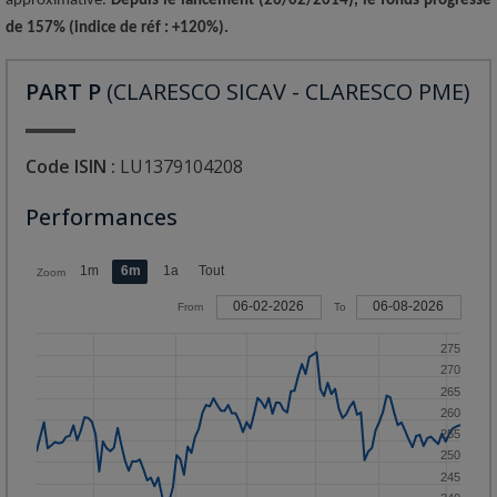
approximative.
Depuis le lancement (26/02/2014), le fonds progresse
de 157% (indice de réf : +120%).
01/04/2026
01/06/2026
01/08/2026
340
01/01/2020
PART P
(CLARESCO SICAV - CLARESCO PME)
Code ISIN :
LU1379104208
Performances
1m
6m
1a
Tout
Zoom
06-02-2026
06-08-2026
From
To
275
270
265
260
255
250
245