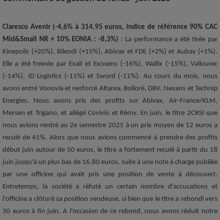
Claresco Avenir (-4,6% à 314,95 euros, indice de référence 90% CAC
Mid&Small NR + 10% EONIA : -8,3%)
: La performance a été tirée par
Kinepolis (+20%), Bilendi (+15%), Abivax et FDE (+2%) et Aubay (+1%).
Elle a été freinée par Exail et Exosens (-16%), Wallix (-15%), Vallourec
(-14%), ID Logistics (-11%) et Sword (-11%). Au cours du mois, nous
avons entré Vonovia et renforcé Altarea, Bolloré, DBV, Nexans et Technip
Energies. Nous avons pris des profits sur Abivax, Air-France/KLM,
Mersen et Trigano, et allégé Covivio et Rémy. En juin, le titre 2CRSI que
nous avions rentré au 2e semestre 2025 à un prix moyen de 12 euros a
reculé de 41%. Alors que nous avions commencé à prendre des profits
début juin autour de 50 euros, le titre a fortement reculé à partir du 18
juin jusqu'à un plus bas de 16.80 euros, suite à une note à charge publiée
par une officine qui avait pris une position de vente à découvert.
Entretemps, la société a réfuté un certain nombre d'accusations et
l'officine a clôturé sa position vendeuse, si bien que le titre a rebondi vers
30 euros à fin juin. A l'occasion de ce rebond, nous avons réduit notre