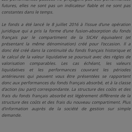
futures, elles ne sont pas un indicateur fiable et ne sont pas
constantes dans le temps.
Le fonds a été lancé le 8 juillet 2016 à l’issue d’une opération
juridique qui a pris la forme d’une fusion-absorption du fonds
français par le compartiment de la SICAV équivalent (et
présentant la même dénomination) créé pour l’occasion. Il a
donc été créé dans la continuité du fonds français historique et
le calcul de la valeur liquidative se poursuit avec des règles de
valorisation comparables. Les cas échéant, les valeurs
liquidatives et les performances couvrant les périodes
antérieures qui peuvent vous être présentées se rapportent
donc aux performances du fonds français absorbé, et à la classe
d’action (ou part) correspondante. La structure des coûts et des
frais du fonds français absorbé est légèrement différente de la
structure des coûts et des frais du nouveau compartiment. Plus
d’information auprès de la société de gestion sur simple
demande.
01/04/2026
01/06/2026
01/08/2026
130
01/01/2026