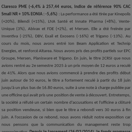
Claresco PME (-6,4% à 257,44 euros, indice de référence 90% CAC
Small NR + 10% EONIA : -5,6%)
: La performance a été tirée par Kinepolis
(+20%), Bilendi (+15%), LNA Santé et Innate Pharma (+8%), Vente-
Unique (3%), Abivax et FDE (+2%), et Mersen. Elle a été freinée par
Inventiva (-25%), DBV, Exail et Exosens (-16%) et Trigano (-13%). Au
cours du mois, nous avons entré Ion Beam Application et Technip
Energies, et renforcé Altarea. Nous avons pris des profits partiels sur EPC
Groupe, Mersen, Planisware et Trigano. En juin, le titre 2CRSI que nous
avions rentré au 2e semestre 2025 à un prix moyen de 12 euros a reculé
de 41%. Alors que nous avions commencé à prendre des profits début
juin autour de 50 euros, le titre a fortement reculé à partir du 18 juin
jusqu'à un plus bas de 16.80 euros, suite à une note à charge publiée par
une officine qui avait pris une position de vente à découvert. Entretemps,
la société a réfuté un certain nombre d'accusations et l'officine a clôturé
sa position vendeuse, si bien que le titre a rebondi vers 30 euros à fin
juin. A l'occasion de ce rebond, nous avons réduit notre exposition car
nous pensons que la communication du management reste trop