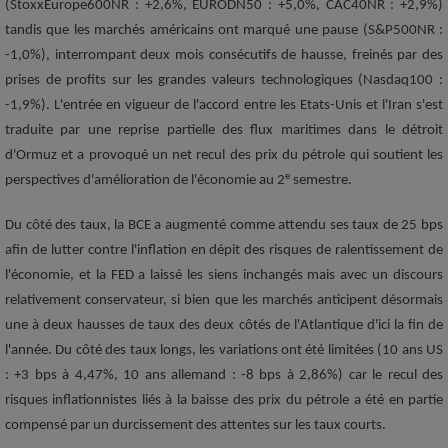
(StoxxEurope600NR : +2,6%, EURODN50 : +5,0%, CAC40NR : +2,9%)
tandis que les marchés américains ont marqué une pause (S&P500NR :
-1,0%), interrompant deux mois consécutifs de hausse, freinés par des
prises de profits sur les grandes valeurs technologiques (Nasdaq100 :
-1,9%). L'entrée en vigueur de l'accord entre les Etats-Unis et l'Iran s'est
traduite par une reprise partielle des flux maritimes dans le détroit
d'Ormuz et a provoqué un net recul des prix du pétrole qui soutient les
e
perspectives d'amélioration de l'économie au 2
semestre.
Du côté des taux, la BCE a augmenté comme attendu ses taux de 25 bps
afin de lutter contre l'inflation en dépit des risques de ralentissement de
l'économie, et la FED a laissé les siens inchangés mais avec un discours
relativement conservateur, si bien que les marchés anticipent désormais
une à deux hausses de taux des deux côtés de l'Atlantique d'ici la fin de
l'année. Du côté des taux longs, les variations ont été limitées (10 ans US
: +3 bps à 4,47%, 10 ans allemand : -8 bps à 2,86%) car le recul des
risques inflationnistes liés à la baisse des prix du pétrole a été en partie
compensé par un durcissement des attentes sur les taux courts.
01/04/2026
01/06/2026
01/08/2026
675
01/01/2010